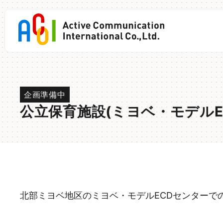
Skip
to
content
企画準備中
公立保育施設(ミヨベ・モデル
北部ミヨベ地区のミヨベ・モデルECDセンターで