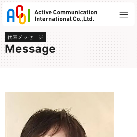
Skip
事業紹介
to
リサーチ
content
体験型異文化交流支援​
インバウンド研修企画運営
代表メッセージ
社会人大学院生進学支援
Message
学習ゲームコンテンツ開発
企業情報
会社概要
代表メッセージ
ブログ＆トピックス
ブログ
業務実績
企画準備中
お知らせ