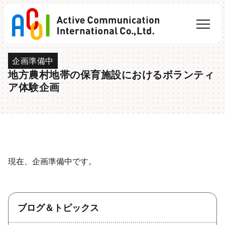
Skip
to
content
事業紹介
リサーチ
企画準備中
体験型異文化交流支援​
地方農村地帯の保育施設におけるボランティ
インバウンド研修企画運営
ア体験企画
社会人大学院生進学支援
学習ゲームコンテンツ開発
企業情報
会社概要
現在、企画準備中です。
代表メッセージ
ブログ＆トピックス
ブログ
ブログ＆トピックス
業務実績